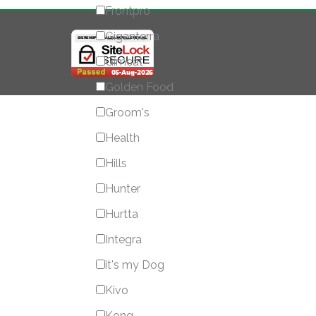
Frontpro
Giganterra
Gimcat
Golden Food
Groom's
Health
Hills
Hunter
Hurtta
Integra
it's my Dog
Kivo
Kong