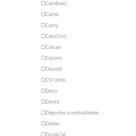
Carnibest
Carnis
Carny
CaroCroc
Catsan
Cavom
Chuckit
CSI Urine
Deco
Devini
Diepvries voedseldieren
Dieren
Dog&Cat