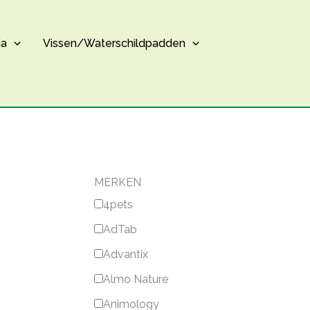
ia
Vissen/Waterschildpadden
MERKEN
4pets
AdTab
Advantix
Almo Nature
Animology