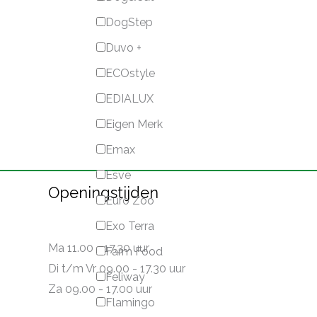
DogStep
Duvo +
ECOstyle
EDIALUX
Eigen Merk
Emax
Esve
Openingstijden
Euro Zoo
Exo Terra
Ma 11.00 - 17.30 uur
Farm Food
Di t/m Vr 09.00 - 17.30 uur
Feliway
Za 09.00 - 17.00 uur
Flamingo