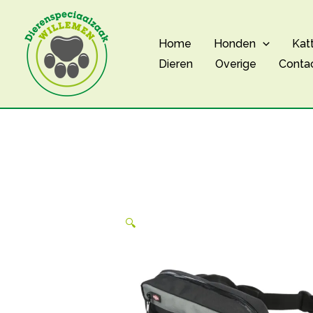
Ga
naar
Home
Honden
Kat
de
Dieren
Overige
Conta
inhoud
🔍