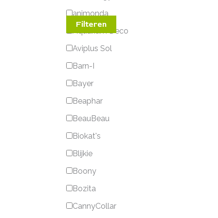
animonda
Filteren
Aquarium Deco
Aviplus Sol
Barn-I
Bayer
Beaphar
BeauBeau
Biokat's
Blijkie
Boony
Bozita
CannyCollar