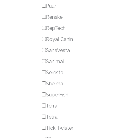
Puur
Renske
RepTech
Royal Canin
SanaVesta
Sanimal
Seresto
Shelma
SuperFish
Terra
Tetra
Tick Twister