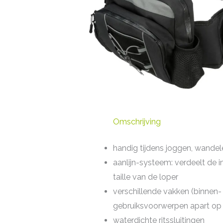
Omschrijving
handig tijdens joggen, wandel
aanlijn-systeem: verdeelt de 
taille van de loper
verschillende vakken (binnen-
gebruiksvoorwerpen apart op
waterdichte ritssluitingen