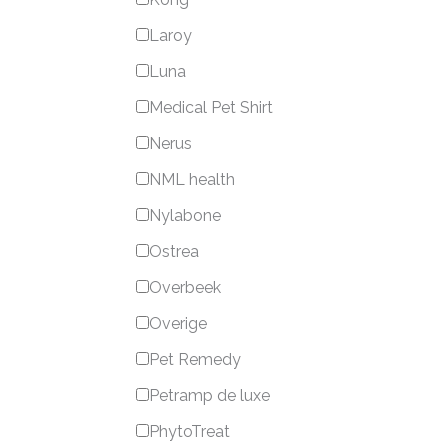
Laroy
Luna
Medical Pet Shirt
Nerus
NML health
Nylabone
Ostrea
Overbeek
Overige
Pet Remedy
Petramp de luxe
PhytoTreat