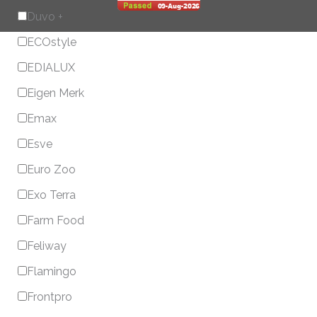
Duvo +
ECOstyle
EDIALUX
Eigen Merk
Emax
Esve
Euro Zoo
Exo Terra
Farm Food
Feliway
Flamingo
Frontpro