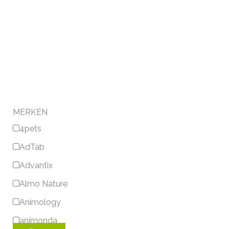
MERKEN
4pets
AdTab
Advantix
Almo Nature
Animology
animonda