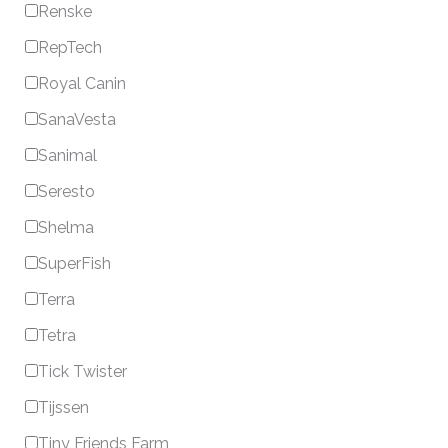
Renske
RepTech
Royal Canin
SanaVesta
Sanimal
Seresto
Shelma
SuperFish
Terra
Tetra
Tick Twister
Tijssen
Tiny Friends Farm