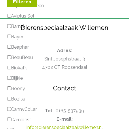
Filteren
Aquarium Deco
Aviplus Sol
Barn-I
Dierenspeciaalzaak Willemen
Bayer
Beaphar
Adres:
BeauBeau
Sint Josephstraat 3
4702 CT Roosendaal
Biokat's
Blijkie
Contact
Boony
Bozita
CannyCollar
Tel.:
0165-537939
E-mail:
Carnibest
info@dierenspeciaalzaakwillemen.nl