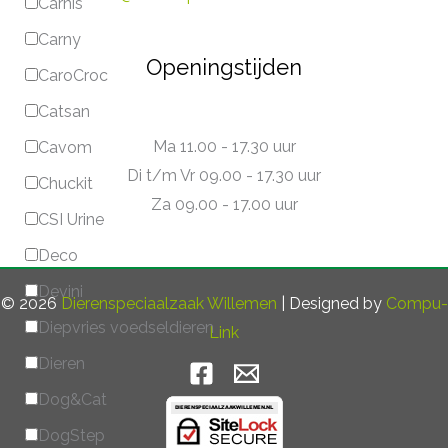
Carnis
Carny
Openingstijden
CaroCroc
Catsan
Ma 11.00 - 17.30 uur
Cavom
Di t/m Vr 09.00 - 17.30 uur
Chuckit
Za 09.00 - 17.00 uur
CSI Urine
Deco
Devini
© 2026
Dierenspeciaalzaak Willemen
| Designed by
Compu-
Diepvries voedseldieren
Link
Dieren
Dog&Cat
DogStep