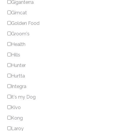
Giganterra
Gimcat
Golden Food
Groom's
Health
Hills
Hunter
Hurtta
Integra
it's my Dog
Kivo
Kong
Laroy