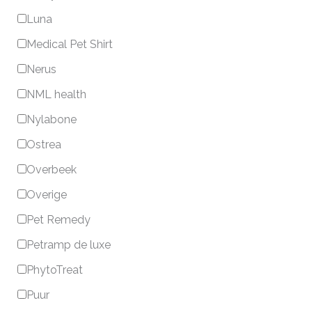
Luna
Medical Pet Shirt
Nerus
NML health
Nylabone
Ostrea
Overbeek
Overige
Pet Remedy
Petramp de luxe
PhytoTreat
Puur