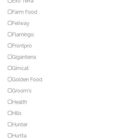
Exo Terra
Farm Food
Feliway
Flamingo
Frontpro
Giganterra
Gimcat
Golden Food
Groom's
Health
Hills
Hunter
Hurtta