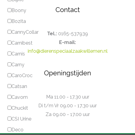
Contact
Boony
Bozita
CannyCollar
Tel.:
0165-537939
E-mail:
Carnibest
info@dierenspeciaalzaakwillemen.nl
Carnis
Carny
Openingstijden
CaroCroc
Catsan
Ma 11.00 - 17.30 uur
Cavom
Di t/m Vr 09.00 - 17.30 uur
Chuckit
Za 09.00 - 17.00 uur
CSI Urine
Deco