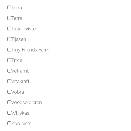
Terra
Tetra
Tick Twister
Tijssen
Tiny Friends Farm
Trixie
Vetramil
Vitakraft
Vobra
Voedseldieren
Whiskas
Zoo distri