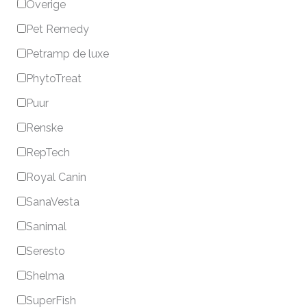
Overige
Pet Remedy
Petramp de luxe
PhytoTreat
Puur
Renske
RepTech
Royal Canin
SanaVesta
Sanimal
Seresto
Shelma
SuperFish