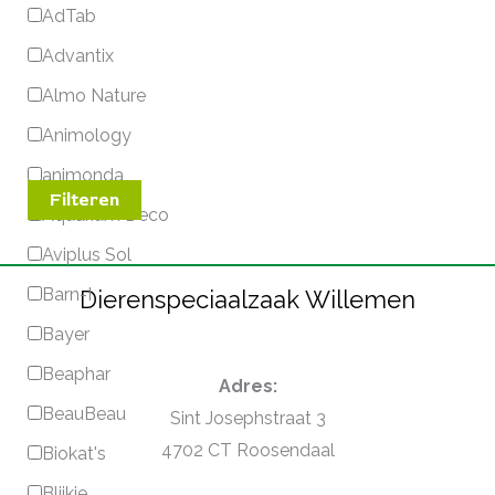
AdTab
Advantix
Almo Nature
Animology
animonda
Filteren
Aquarium Deco
Aviplus Sol
Barn-I
Dierenspeciaalzaak Willemen
Bayer
Beaphar
Adres:
BeauBeau
Sint Josephstraat 3
4702 CT Roosendaal
Biokat's
Blijkie