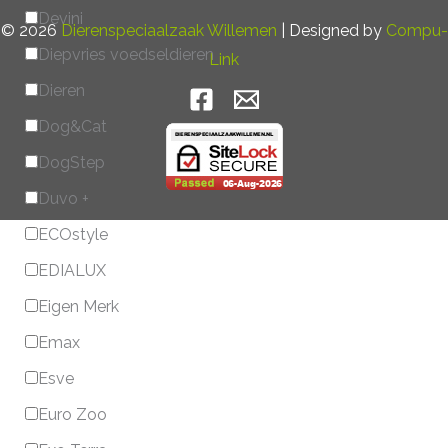
Devini
© 2026
Dierenspeciaalzaak Willemen
| Designed by
Compu-
Diepvries voedseldieren
Link
Dieren
Dog&Cat
DogStep
Duvo +
ECOstyle
EDIALUX
Eigen Merk
Emax
Esve
Euro Zoo