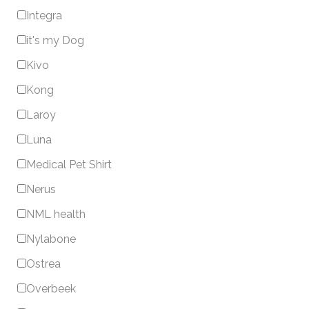
Integra
it's my Dog
Kivo
Kong
Laroy
Luna
Medical Pet Shirt
Nerus
NML health
Nylabone
Ostrea
Overbeek