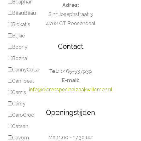
Beaphar
Adres:
BeauBeau
Sint Josephstraat 3
4702 CT Roosendaal
Biokat's
Blijkie
Contact
Boony
Bozita
CannyCollar
Tel.:
0165-537939
E-mail:
Carnibest
info@dierenspeciaalzaakwillemen.nl
Carnis
Carny
Openingstijden
CaroCroc
Catsan
Ma 11.00 - 17.30 uur
Cavom