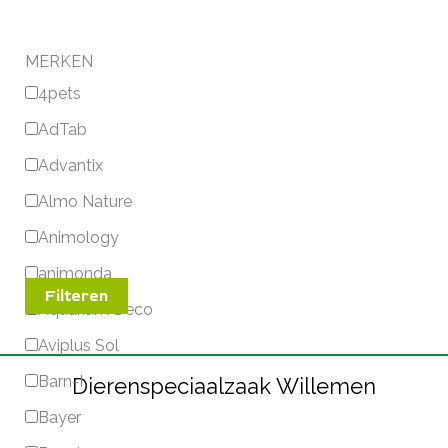
MERKEN
4pets
AdTab
Advantix
Almo Nature
Animology
animonda
Filteren
Aquarium Deco
Aviplus Sol
Barn-I
Dierenspeciaalzaak Willemen
Bayer