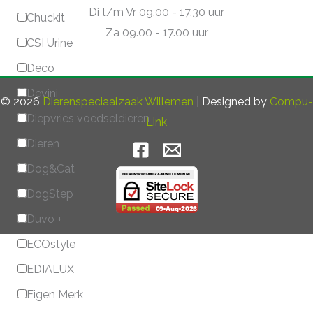
Di t/m Vr 09.00 - 17.30 uur
Chuckit
Za 09.00 - 17.00 uur
CSI Urine
Deco
Devini
© 2026
Dierenspeciaalzaak Willemen
| Designed by
Compu-
Diepvries voedseldieren
Link
Dieren
Dog&Cat
DogStep
Duvo +
ECOstyle
EDIALUX
Eigen Merk