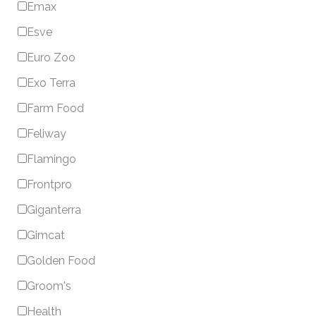
Emax
Esve
Euro Zoo
Exo Terra
Farm Food
Feliway
Flamingo
Frontpro
Giganterra
Gimcat
Golden Food
Groom's
Health