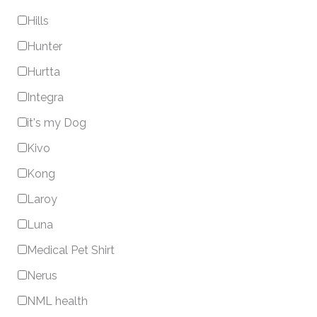
Hills
Hunter
Hurtta
Integra
it's my Dog
Kivo
Kong
Laroy
Luna
Medical Pet Shirt
Nerus
NML health