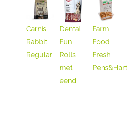
Carnis
Dental
Farm
Rabbit
Fun
Food
Regular
Rolls
Fresh
met
Pens&Hart
eend