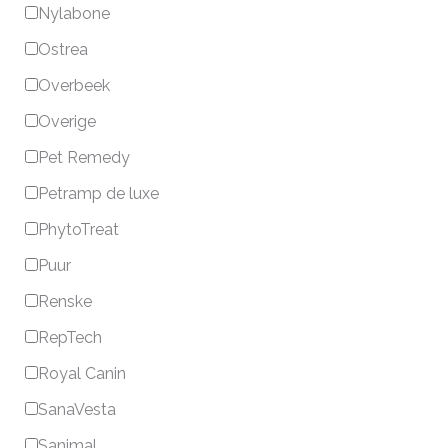
Nylabone
Ostrea
Overbeek
Overige
Pet Remedy
Petramp de luxe
PhytoTreat
Puur
Renske
RepTech
Royal Canin
SanaVesta
Sanimal