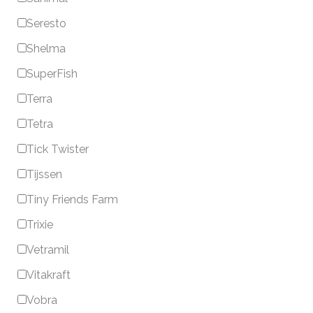
Seresto
Shelma
SuperFish
Terra
Tetra
Tick Twister
Tijssen
Tiny Friends Farm
Trixie
Vetramil
Vitakraft
Vobra