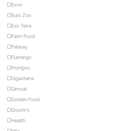
Esve
Euro Zoo
Exo Terra
Farm Food
Feliway
Flamingo
Frontpro
Giganterra
Gimcat
Golden Food
Groom's
Health