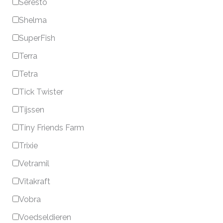
Seresto
Shelma
SuperFish
Terra
Tetra
Tick Twister
Tijssen
Tiny Friends Farm
Trixie
Vetramil
Vitakraft
Vobra
Voedseldieren