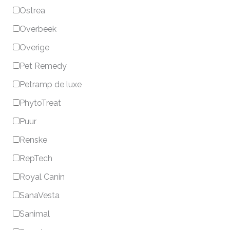
Ostrea
Overbeek
Overige
Pet Remedy
Petramp de luxe
PhytoTreat
Puur
Renske
RepTech
Royal Canin
SanaVesta
Sanimal