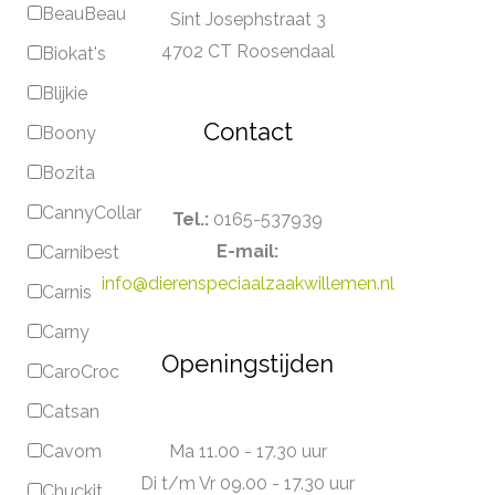
BeauBeau
Sint Josephstraat 3
4702 CT Roosendaal
Biokat's
Blijkie
Contact
Boony
Bozita
CannyCollar
Tel.:
0165-537939
E-mail:
Carnibest
info@dierenspeciaalzaakwillemen.nl
Carnis
Carny
Openingstijden
CaroCroc
Catsan
Ma 11.00 - 17.30 uur
Cavom
Di t/m Vr 09.00 - 17.30 uur
Chuckit