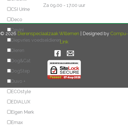
Za 09.00 - 17.00 uur
CSI Urine
Deco
Devini
© 2026
Dierenspeciaalzaak Willemen
| Designed by
Compu-
Diepvries voedseldieren
Link
Dieren
Dog&Cat
DogStep
Duvo +
ECOstyle
EDIALUX
Eigen Merk
Emax