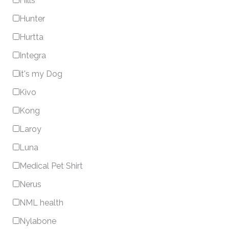
Hills
Hunter
Hurtta
Integra
it's my Dog
Kivo
Kong
Laroy
Luna
Medical Pet Shirt
Nerus
NML health
Nylabone