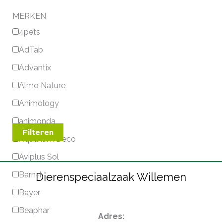
MERKEN
4pets
AdTab
Advantix
Almo Nature
Animology
animonda
Filteren
Aquarium Deco
Aviplus Sol
Barn-I
Dierenspeciaalzaak Willemen
Bayer
Beaphar
Adres: